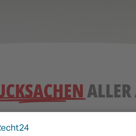
UCKSACHEN
ALLER
ochwertige Drucksachen, um Ihrer Werbung den richtigen 
tung“ (Visitenkarten, Stempel) bishin zu Messeartike
trum an Drucksachen an – von kleiner bis großer Stückz