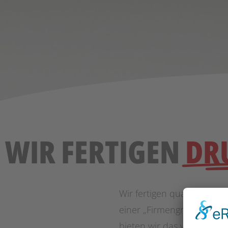
WIR FERTIGEN
DR
Wir fertigen qualitativ h
einer „Firmengrundausstat
bieten wir das volle Spek