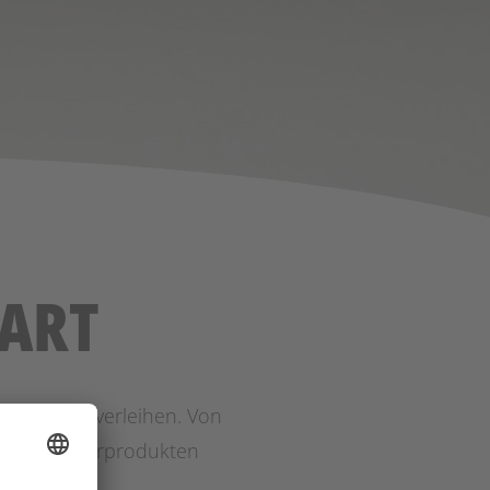
 ART
Schliff zu verleihen. Von
ln und Sonderprodukten
ahl.