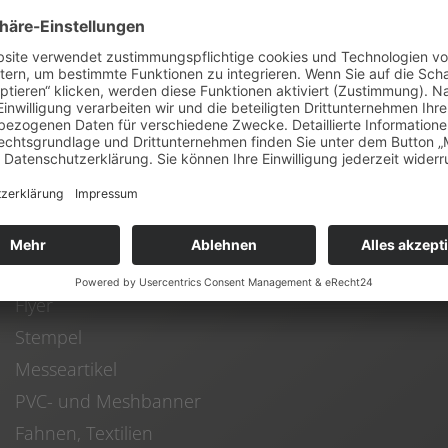
ufen Sie uns einfach an und wir finden gemeinsam die 
alles aus einer Hand.
Werden Sie sichtbar!
NSER ANGEBOT
Visitenkarten
Briefpapier / Firmenbogen
Flyer
Stempel
Messeartikel
PVC- und Meshbanner
Fahnen, Textilien