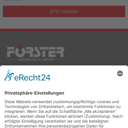
JETZT SENDEN
KONTAKT
LEISTUNGEN
Neuteichnitzer Str. 59
Werbemedien
02625 Bautzen
Rollende Werbung
Textilveredelung
» E-Mail schreiben
Drucksachen