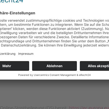
msatzsteuergesetz:
Online-Streitbeilegung (OS) bereit:
https://ec.europa.