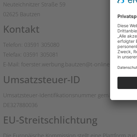
Neuteichnitzer Straße 59
02625 Bautzen
Kontakt
Telefon: 03591 305080
Telefax: 03591 305081
E-Mail: foerster.werbung.bautzen@t-online.de
Umsatzsteuer-ID
Umsatzsteuer-Identifikationsnummer gemäß § 27 a U
DE327880036
EU-Streitschlichtung
Die Europäische Kommission stellt eine Plattform zur 