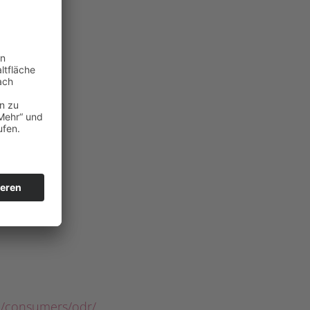
eu/consumers/odr/
.