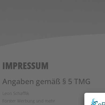
IMPRESSUM
Angaben gemäß § 5 TMG
Leon Schafflik
Förster Werbung und mehr